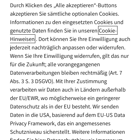
Durch Klicken des „Alle akzeptieren“-Buttons
Jetzt Beratungstermin vereinbaren
akzeptieren Sie sämtliche optionalen Cookies.
Informationen zu den eingesetzten Cookies und
genutzte Daten finden Sie in unseren
Cookie-
Hinweisen
. Dort können Sie Ihre Einwilligung auch
jederzeit nachträglich anpassen oder widerrufen.
Privatkunden
Spezialisierung
Finanzberatung f
Wenn Sie Ihre Einwilligung widerrufen, gilt das nur
für die Zukunft; alle vorangegangenen
Warum ist eine spezialisierte Ärzte-
Datenverarbeitungen bleiben rechtmäßig (Art. 7
Finanzberatung so wichtig?
Abs. 3 S. 3 DSGVO). Mit Ihrer Zustimmung
verarbeiten wir Daten auch in Ländern außerhalb
Der Versicherungsschutz von Ärztinnen und Ärzten
der EU/EWR, wo möglicherweise ein geringerer
bedarf besonderer Aufmerksamkeit. Aufgrund der
Datenschutz als in der EU besteht. Wir senden
spezifischen Bedürfnisse und der vielfältigen Risiken
Daten in die USA, basierend auf dem EU-US Data
sollte medizinisches Fachpersonal daher neben den
Privacy Framework, das ein angemessenes
Basisversicherungen einen erweiterten
Schutzniveau sicherstellt. Weitere Informationen
Versicherungsschutz in Betracht ziehen.