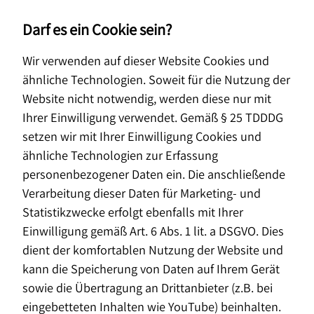
Darf es ein Cookie sein?
Wir verwenden auf dieser Website Cookies und
Über uns
Blog
Betriebsrente
ähnliche Technologien. Soweit für die Nutzung der
Betriebliche Altersversorgung
Website nicht notwendig, werden diese nur mit
mit Horbach
Ihrer Einwilligung verwendet. Gemäß § 25 TDDDG
setzen wir mit Ihrer Einwilligung Cookies und
Wirtschaftsberatung–
ähnliche Technologien zur Erfassung
Altersvorsorge mit doppelter
personenbezogener Daten ein. Die anschließende
Förderung
Verarbeitung dieser Daten für Marketing- und
Statistikzwecke erfolgt ebenfalls mit Ihrer
Altersvorsorge
Vorsorge
Einwilligung gemäß Art. 6 Abs. 1 lit. a DSGVO. Dies
dient der komfortablen Nutzung der Website und
26. August 2022
kann die Speicherung von Daten auf Ihrem Gerät
sowie die Übertragung an Drittanbieter (z.B. bei
eingebetteten Inhalten wie YouTube) beinhalten.