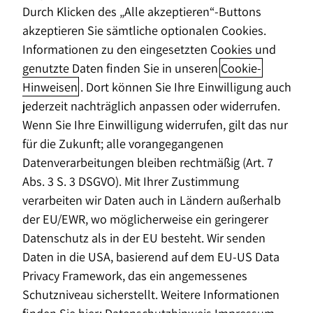
Durch Klicken des „Alle akzeptieren“-Buttons
akzeptieren Sie sämtliche optionalen Cookies.
Informationen zu den eingesetzten Cookies und
genutzte Daten finden Sie in unseren
Cookie-
Hinweisen
. Dort können Sie Ihre Einwilligung auch
jederzeit nachträglich anpassen oder widerrufen.
Wenn Sie Ihre Einwilligung widerrufen, gilt das nur
für die Zukunft; alle vorangegangenen
Datenverarbeitungen bleiben rechtmäßig (Art. 7
Abs. 3 S. 3 DSGVO). Mit Ihrer Zustimmung
Die Rente ist sicher
… Erinnern Sie sich noch an
verarbeiten wir Daten auch in Ländern außerhalb
diesen Satz des ehemaligen Bundesarbeits­
der EU/EWR, wo möglicherweise ein geringerer
ministers Norbert Blüm? Fast ein
Datenschutz als in der EU besteht. Wir senden
Vierteljahrhundert ist die Verabschiedung der
Daten in die USA, basierend auf dem EU-US Data
damals hoch umstrittenen Rentenreform im
Privacy Framework, das ein angemessenes
Deutschen Bundestag inzwischen her, und sicher ist
Schutzniveau sicherstellt. Weitere Informationen
dabei nur noch eines: Die gesetzliche Rente allein