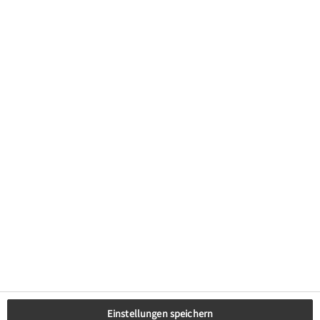
Blog
Rechtliches
Datenschutz
Impressum
Cookie-Hinweise
Rechtliche Hinweise
Genderhinweis
Cookie-Einstellungen
Offenlegung von Nachhaltigkeits­themen
Transparenzhinweis BFSG
Einstellungen speichern