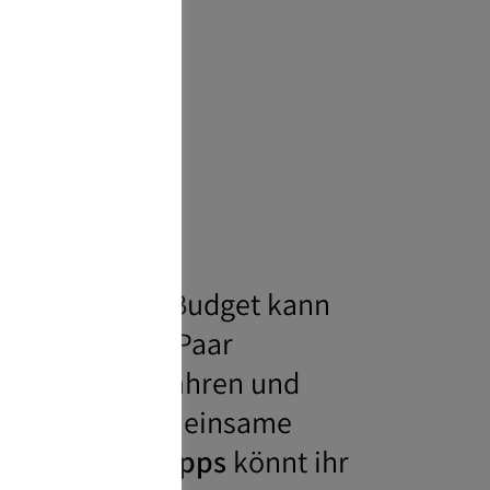
 Blick auf das Budget kann
denen Sie als Paar
en Kopf zu bewahren und
. Denn eine gemeinsame
 Mit
ein paar Tipps
könnt ihr