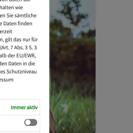
nhalten wie
en Sie sämtliche
e Daten finden
erzeit
 gilt das nur für
rt. 7 Abs. 3 S. 3
halb der EU/EWR,
den Daten in die
nes Schutzniveau
essum
Immer aktiv