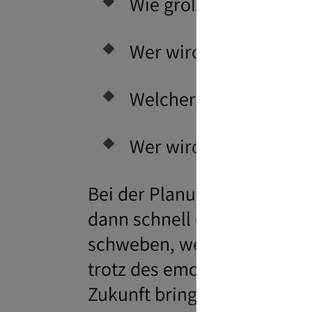
Wie groß soll die Tort
Wer wird alles eingel
Welcher Fotograf soll 
Wer wird Trauzeuge o
Bei der Planung sind der Fa
dann schnell ernüchternd s
schweben, werden graue Re
trotz des emotionalen The
Zukunft bringt auch gemei