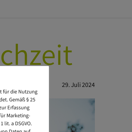
chzeit
29. Juli 2024
t für die Nutzung
ndet. Gemäß § 25
zur Erfassung
für Marketing-
1 lit. a DSGVO.
von Daten auf