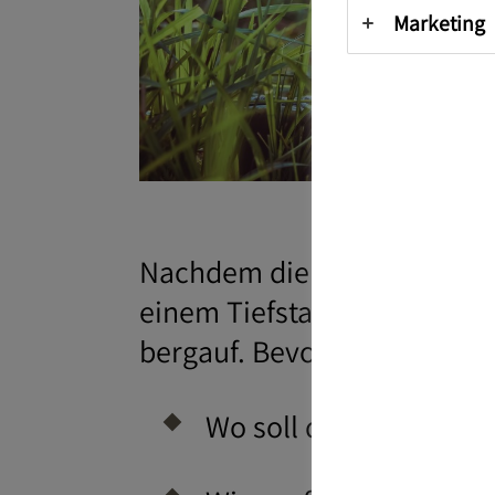
Marketing
Nachdem die Coronapandemi
einem Tiefstand von Eheschl
bergauf. Bevor eine Ehe ges
Wo soll die Hochzeit s