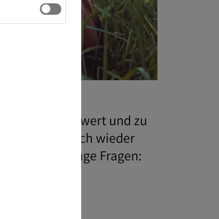
eiten – erschwert und zu
ng es schließlich wieder
h vor jeder Menge Fragen: