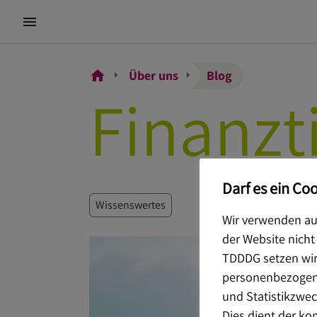
Über uns
Blog
Finanzt
Darf es ein Coo
Wissenswertes
Wir verwenden auf
der Website nicht
TDDDG setzen wir 
personenbezogener
und Statistikzweck
Dies dient der k