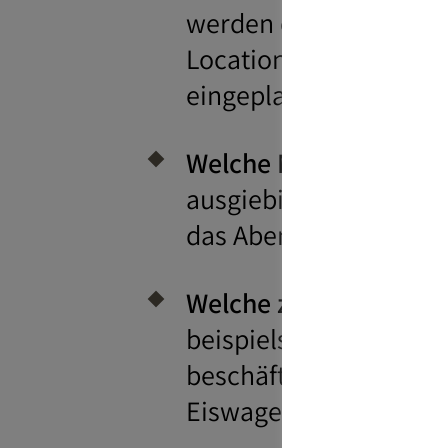
werden oder doch eher
Location übernommen 
eingeplant werden?
Welche Mahlzeiten so
ausgiebiges Abendesse
das Abendessen? Wird 
Welche zusätzlichen 
beispielsweise unterw
beschäftigen oder soll
Eiswagen oder eine k