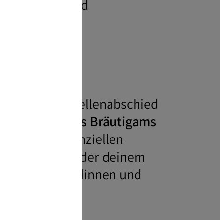
entspannter und
ieren
ts der Junggesellenabschied
 Braut oder des Bräutigams
lt es, den finanziellen
er Trauzeugin oder deinem
u deinen Freundinnen und