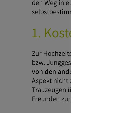
den Weg in eure gemeinsam
selbstbestimmt angehen.
1. Kosten für 
Zur Hochzeitsplanung gehör
bzw. Junggesellinnenabschi
von den anderen Teilne
Aspekt nicht zu vernachläss
Trauzeugen über deine Vor
Freunden zumuten kannst.