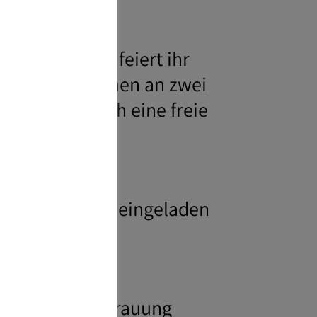
oße Hochzeit, feiert ihr
im großen Rahmen an zwei
 ausschließlich eine freie
e Familie, der
klusive Anhang eingeladen
e engsten
ty mit freier Trauung