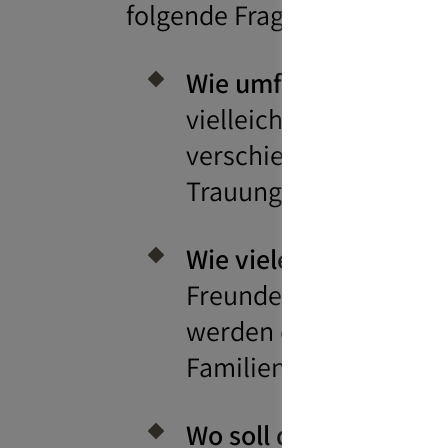
folgende Fragen:
Wie umfangreich soll 
vielleicht standesamt
verschiedenen Tagen, p
Trauung im kleinen 
Wie viele Gäste solle
Freundeskreis, Kolleg
werden oder beschränkt
Familienmitglieder un
Wo soll die Hochzeitsf