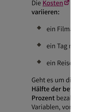
Die
Kosten
für einen
Jung
variieren:
ein Filmabend zu Hause
ein Tag mit Cocktail-
ein Reisewochenende: a
Geht es um die eigentliche 
Hälfte der befragten Braut
Prozent
bezahlten sogar
zw
Variablen, von denen die K