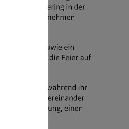
 Wird das Catering in der
tleistungsunternehmen
e und Kuchen sowie ein
schränkt sich die Feier auf
geben?
boten werden,
während ihr
 die Gäste untereinander
ührung, Verkostung, einen