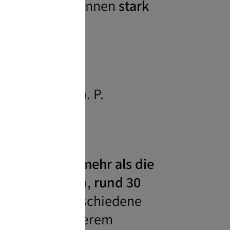
nenabschied
können
stark
a. 200 Euro p. P.
WeddyPlace
mehr als die
eier auszugeben,
rund 30
ier gibt es verschiedene
rfeld unter anderem