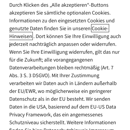
Durch Klicken des „Alle akzeptieren“-Buttons
akzeptieren Sie sämtliche optionalen Cookies.
Informationen zu den eingesetzten Cookies und
genutzte Daten finden Sie in unseren
Cookie-
Hinweisen
. Dort können Sie Ihre Einwilligung auch
jederzeit nachträglich anpassen oder widerrufen.
Die eigenen vier Wände – für viele Menschen eines
Wenn Sie Ihre Einwilligung widerrufen, gilt das nur
der wichtigsten Ziele im Leben und ein gutes
für die Zukunft; alle vorangegangenen
Polster für die Altersvorsorge. Ein durchdachter
Datenverarbeitungen bleiben rechtmäßig (Art. 7
Finanzierungsplan ist dabei ganz entscheidend. Wir
Abs. 3 S. 3 DSGVO). Mit Ihrer Zustimmung
zeigen, worauf es ankommt.
verarbeiten wir Daten auch in Ländern außerhalb
der EU/EWR, wo möglicherweise ein geringerer
Stein auf Stein: So finanzierst du dein
Datenschutz als in der EU besteht. Wir senden
Eigenheim
Daten in die USA, basierend auf dem EU-US Data
Privacy Framework, das ein angemessenes
Egal, ob du bauen oder kaufen willst: Die
Schutzniveau sicherstellt. Weitere Informationen
Finanzierung deiner Immobilie ist eine langfristige