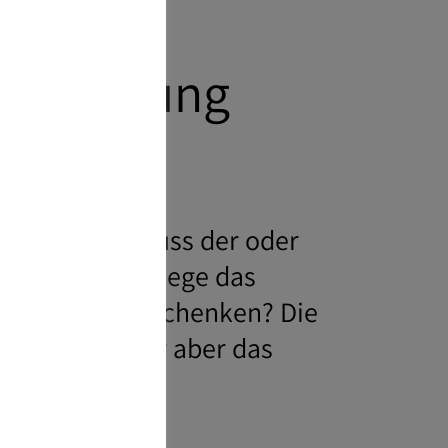
ntscheidung
lf Schmitz, muss der oder
, auf welchem Wege das
vererben oder schenken? Die
vermischt, oder aber das