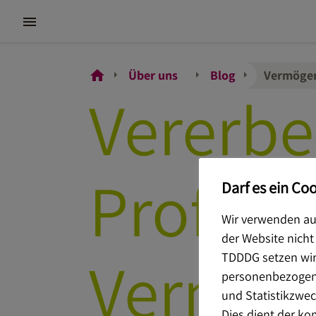
Über uns
Blog
Vermögen
Vererbe
Profitip
Darf es ein Coo
Wir verwenden auf
der Website nicht
Vermög
TDDDG setzen wir 
personenbezogener
und Statistikzweck
Dies dient der k