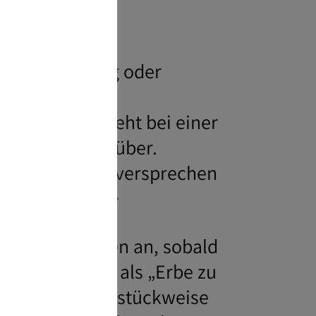
ege: Vererbung oder
Erbes wird, geht bei einer
 Beschenkten über.
das Schenkungsversprechen
den überlebt.+
en Begünstigten an, sobald
en Schenkungen als „Erbe zu
, das Vermögen stückweise