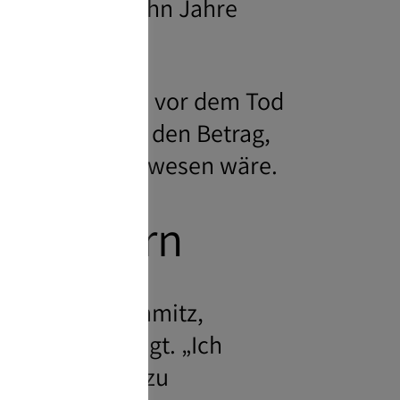
betrag alle zehn Jahre
als zehn Jahre vor dem Tod
n Anspruch auf den Betrag,
il des Erbes gewesen wäre.
n sichern
ng von Rolf Schmitz,
lagen entmutigt. „Ich
Kapitalmärkte zu