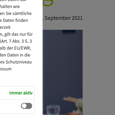
nhalten wie
en Sie sämtliche
27. September 2021
e Daten finden
erzeit
 gilt das nur für
rt. 7 Abs. 3 S. 3
halb der EU/EWR,
den Daten in die
nes Schutzniveau
essum
Immer aktiv