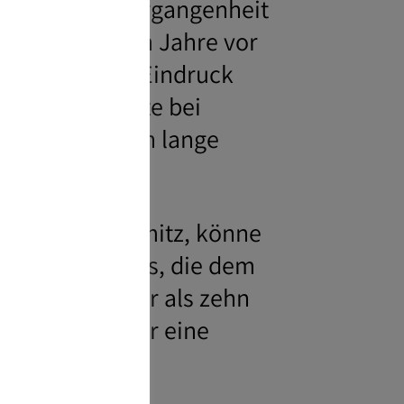
s war in der Vergangenheit
ar. Die wenigen Jahre vor
e, zumal der Eindruck
er reale Rendite bei
 entweder durch lange
htige, so Schmitz, könne
ktien und Fonds, die dem
eiten von mehr als zehn
t das, dass wir eine