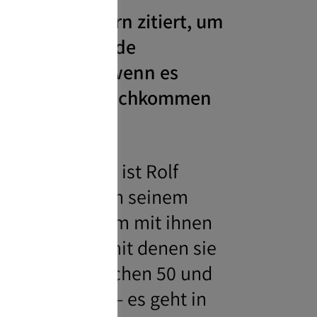
t. Es wird gern zitiert, um
s zum Lebensende
. Aber auch, wenn es
 Aus Sicht der Nachkommen
zu planen.
Thema berät, ist Rolf
aftsberatung. An seinem
n, ist gemeinsam mit ihnen
ndert haben, mit denen sie
u wie ich zwischen 50 und
 Themen haben – es geht in