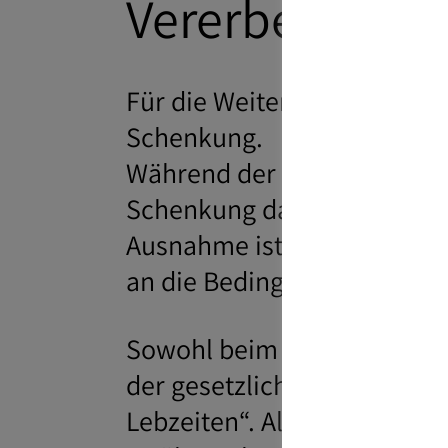
Vererben oder
Für die Weitergabe von Ver
Schenkung.
Während der Erbe erst mit 
Schenkung das Eigentum no
Ausnahme ist die sogenann
an die Bedingung geknüpft 
Sowohl beim Erbe als auch 
der gesetzliche Freibetrag 
Lebzeiten“. Allerdings bes