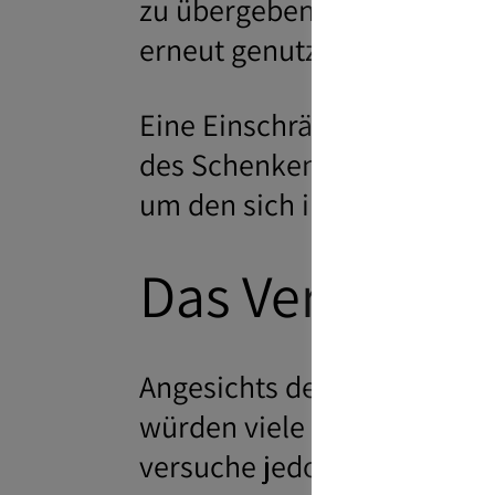
zu übergeben. Denn anders 
erneut genutzt werden.
Eine Einschränkung besteht
des Schenkenden erfolgt. I
um den sich ihr Pflichttei
Das Vermögen
Angesichts der lang anhalte
würden viele Kundinnen und
versuche jedoch, ihnen eine