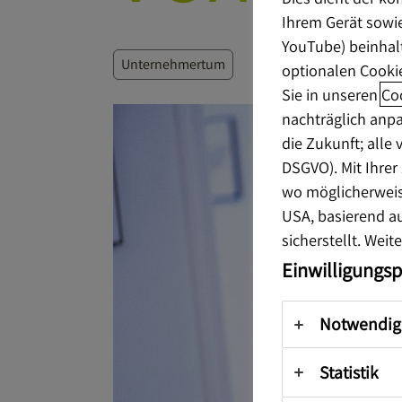
Ihrem Gerät sowie
YouTube) beinhalt
Unternehmertum
optionalen Cooki
Sie in unseren
Co
nachträglich anpa
die Zukunft; alle
DSGVO). Mit Ihre
wo möglicherweise
USA, basierend a
sicherstellt. Weit
Einwilligungs
Notwendig
Statistik