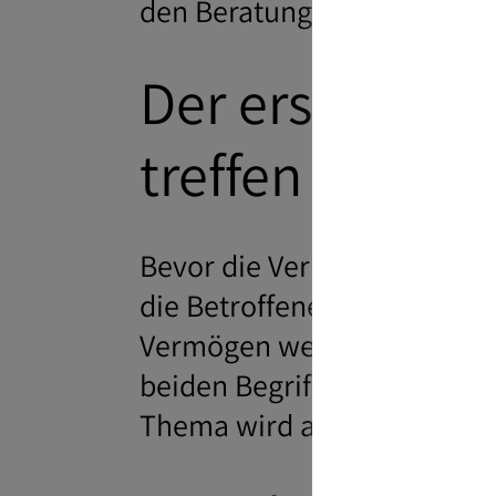
den Beratungen zunehmend
Der erste Schr
treffen
Bevor die Vermögensübertra
die Betroffene eine grunds
Vermögen weitergegeben wer
beiden Begriffe werden in d
Thema wird aus emotionale