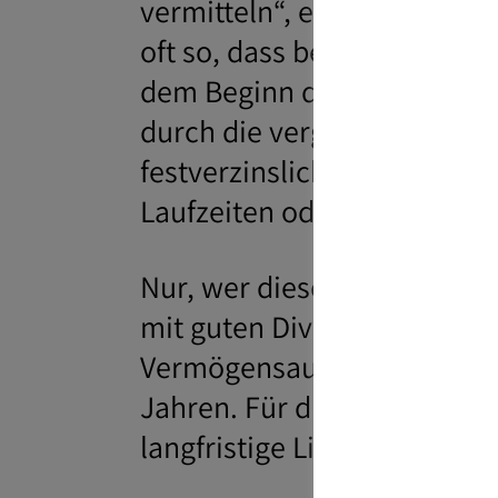
vermitteln“, erläutert der 
oft so, dass bei kurzfristig
dem Beginn der aktuellen 
durch die vergleichsweise h
festverzinslichen Wertpapi
Laufzeiten oder schlechte B
Nur, wer diese langfristig
mit guten Dividenden bei ü
Vermögensaufbau dienen sol
Jahren. Für die generation
langfristige Liquiditäts- un