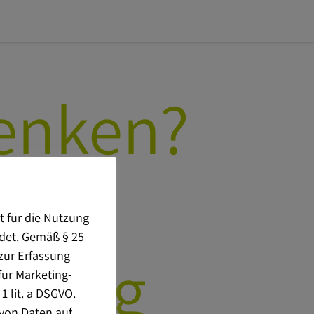
enken?
t für die Nutzung
ndet. Gemäß § 25
agung
zur Erfassung
für Marketing-
1 lit. a DSGVO.
von Daten auf