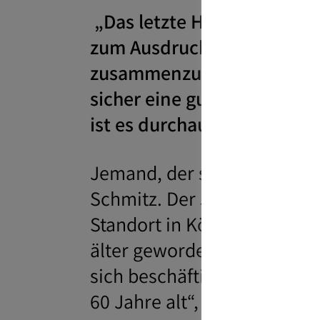
„Das letzte Hemd hat keine 
zum Ausdruck zu bringen, d
zusammenzuhalten – denn 
sicher eine gute Einstellu
ist es durchaus sinnvoll, d
Jemand, der seine Kundinne
Schmitz. Der 55-Jährige ist
Standort in Köln betreut er
älter geworden und hat mit
sich beschäftigen. „Viele 
60 Jahre alt“, erzählt Schm